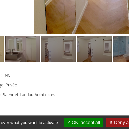
x : NC
ge: Privée
: Baehr et Landau Architectes
 over what you want to activate
OK, accept all
Deny al