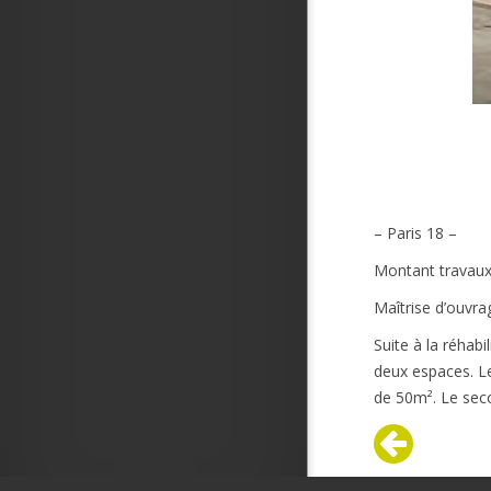
– Paris 18 –
Montant travaux
Maîtrise d’ouvra
Suite à la réhabi
deux espaces. Le
de 50m². Le seco